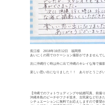
長江様　2018年10月12日　福岡県

あいにくの雨でロケーション撮影ができませんでし
次に沖縄行く時は外に出て沖縄のキレイな海で撮影
楽しい思い出になりました！！　ありがとうござい
【沖縄でのフォトウェディングや結婚写真、前撮り
沖縄本島のビーチやフクギ並木、古民家など行きた
シチュエーションに無料でお応えしますので要望が